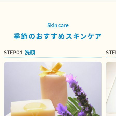
Skin care
季節のおすすめスキンケア
STEP01
洗顔
STE