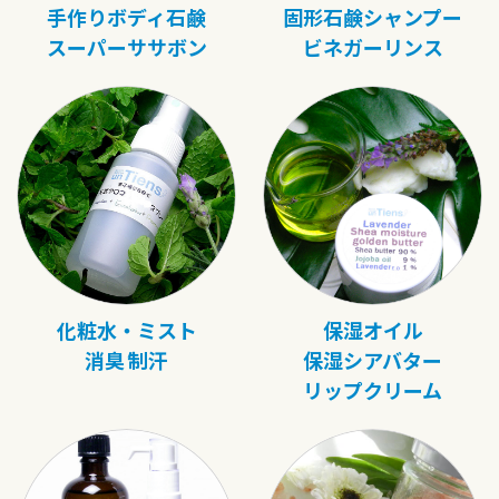
手作りボディ石鹸
固形石鹸シャンプー
スーパーササボン
ビネガーリンス
化粧水・ミスト
保湿オイル
消臭 制汗
保湿シアバター
リップクリーム