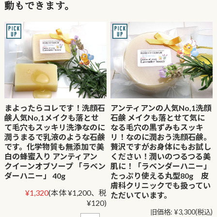
動もできます。
まよったらコレです！洗顔石
アンティアンの人気No,1洗顔
鹸人気No,1メイクも落とせ
石鹸 メイクも落とせて気に
て毛穴もスッキリ洗浄なのに
なる毛穴の黒ずみもスッキ
潤うまるで乳液のような石鹸
リ！なのに潤おう洗顔石鹸。
です。化学物質も無添加で美
贅沢ですがお身体にもお試し
白の蜂蜜入り アンティアン
ください！潤いのつるつる美
クイーンオブソープ 「ラベン
肌に！「ラベンダーハニー」
ダーハニー」 40g
たっぷり使える丸型80g 皮
膚科クリニックでも扱ってい
¥1,320
(本体 ¥1,200、税
ただいています。
¥120)
旧価格:
¥3,300
(税込)