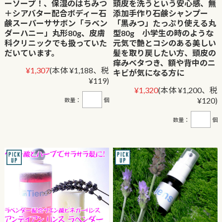
ーソープ！、保湿のはちみつ
頭皮を洗うという安心感、無
＋シアバター配合ボディー石
添加手作り石鹸シャンプー
鹸スーパーササボン「ラベン
「黒みつ」たっぷり使える丸
ダーハニー」丸形80g、皮膚
型80g 小学生の時のような
科クリニックでも扱っていた
元気で艶とコシのある美しい
だいています。
髪を取り戻したい方、頭皮の
痒みベタつき、額や背中のニ
¥1,307
(本体 ¥1,188、税
キビが気になる方に
¥119)
¥1,320
(本体 ¥1,200、税
¥120)
数量：
個
数量：
個