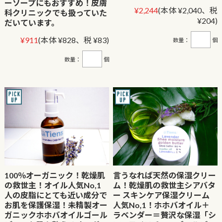
ーソープにもおすすめ！皮膚
¥2,244
(本体 ¥2,040、税
科クリニックでも扱っていた
¥204)
だいています。
¥911
(本体 ¥828、税 ¥83)
数量：
個
数量：
個
100％オーガニック！乾燥肌
言うなれば天然の保湿クリー
の救世主！オイル人気No,1
ム！乾燥肌の救世主シアバタ
人の皮脂にとても近い成分で
ー スキンケア保湿クリーム
お肌を保護保湿！未精製オー
人気No,1！ホホバオイル＋
ガニックホホバオイルゴール
ラベンダー＝贅沢な保湿「シ