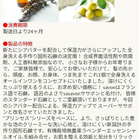
●消費期限
製造日より24ヶ月
●製品の特徴
新たにシアバターを配合して保湿力がさらにアップした 全
身洗える手作り固形石鹸の決定版！ 合成界面活性剤や防腐
剤、人工香料無添加なので、 小さなお子様からお年寄りま
で、 ご家族皆様で、安心してお使いいただけて、 髪の先か
ら、頭皮、お顔、お身体、つま先まで これ1個で全身洗える
オールインワンをコンセプトにいたしました。 溶けにくく
たっぷり使えるうえに、お求め安い価格に！ savonはフラン
ス語で石鹸。 語呂のよさでsasavonササボンと名付け、 皆様
のスタンダード石鹸としてご愛顧頂いておりますが、 今回
のシアバター配合による、保湿力アップで スーパーササボ
ンと改名させていただきました。
“プリンセス”シリーズをベースに、より、さっぱりとした豊
かな泡のクリーミーな洗い心地と、溶けにくい新設計の手
作り固形石鹸です。有機栽培無農薬ラベンダーエッセンシャ
ルオイル,を組み合せ、お肌を整える効能と気分をリラック