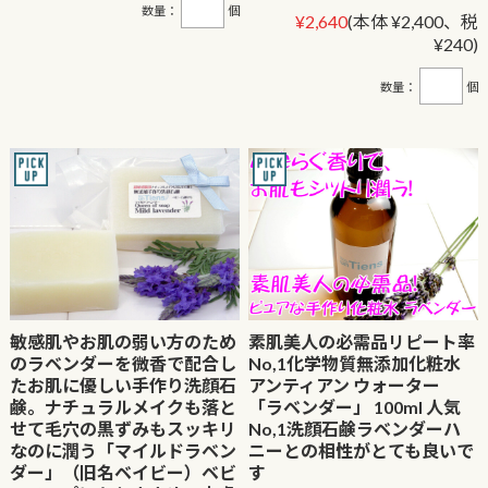
数量：
個
¥2,640
(本体 ¥2,400、税
¥240)
数量：
個
敏感肌やお肌の弱い方のため
素肌美人の必需品リピート率
のラベンダーを微香で配合し
No,1化学物質無添加化粧水
たお肌に優しい手作り洗顔石
アンティアン ウォーター
鹸。ナチュラルメイクも落と
「ラベンダー」 100ml 人気
せて毛穴の黒ずみもスッキリ
No,1洗顔石鹸ラベンダーハ
なのに潤う「マイルドラベン
ニーとの相性がとても良いで
ダー」（旧名ベイビー）ベビ
す