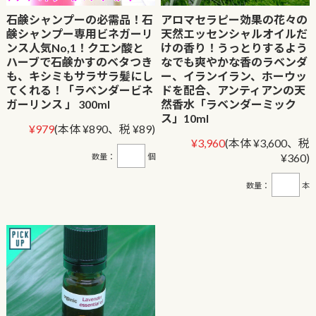
石鹸シャンプーの必需品！石
アロマセラピー効果の花々の
鹸シャンプー専用ビネガーリ
天然エッセンシャルオイルだ
ンス人気No,1！クエン酸と
けの香り！うっとりするよう
ハーブで石鹸かすのベタつき
なでも爽やかな香のラベンダ
も、キシミもサラサラ髪にし
ー、イランイラン、ホーウッ
てくれる！「ラベンダービネ
ドを配合、アンティアンの天
ガーリンス 」 300ml
然香水「ラベンダーミック
ス」10ml
¥979
(本体 ¥890、税 ¥89)
¥3,960
(本体 ¥3,600、税
¥360)
数量：
個
数量：
本