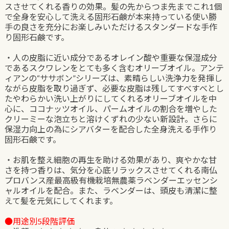
スさせてくれる香りの効果。髪の先からつま先までこれ1個
で全身を安心して洗える固形石鹸が本来持っている使い勝
手の良さを充分にお楽しみいただけるスタンダードな手作
り固形石鹸です。
・人の皮脂に近い成分であるオレイン酸や重要な保湿成分
であるスクワレンをとても多く含むオリーブオイル。アンテ
ィアンの“ササボン”シリーズは、素晴らしい洗浄力を発揮し
ながら皮脂を取り過ぎず、必要な皮脂は残してすべすべとし
たやわらかい洗い上がりにしてくれるオリーブオイルを中
心に、ココナッツオイル、パームオイルの割合を増やした
クリーミーな泡立ちと溶けくずれの少ない新設計。さらに
保湿力向上の為にシアバターを配合した全身洗える手作り
固形石鹸です。
・お肌を整え細胞の再生を助ける効果があり、爽やかな甘
さを持つ香りは、気分を心底リラックスさせてくれる南仏
プロバンス産最高級有機栽培無農薬ラベンダーエッセンシ
ャルオイルを配合。また、ラベンダーは、頭皮も清潔に整
えて髪を元気にしてくれます。
●用途別5段階評価