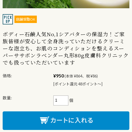
店舗受取OK
ボディー石鹸人気No,1シアバターの保湿力！ご家
族皆様が安心して全身洗っていただけるクリーミ
ーな泡立ち、お肌のコンディションを整えるスー
パーササボンラベンダー丸形80g皮膚科クリニック
でも扱っていただいています
¥950
価格:
(本体 ¥864、税 ¥86)
[ポイント還元 48ポイント〜]
数量:
個