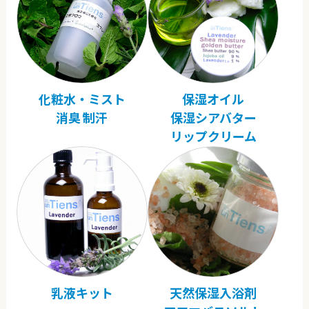
化粧水・ミスト
保湿オイル
消臭 制汗
保湿シアバター
リップクリーム
乳液キット
天然保湿入浴剤