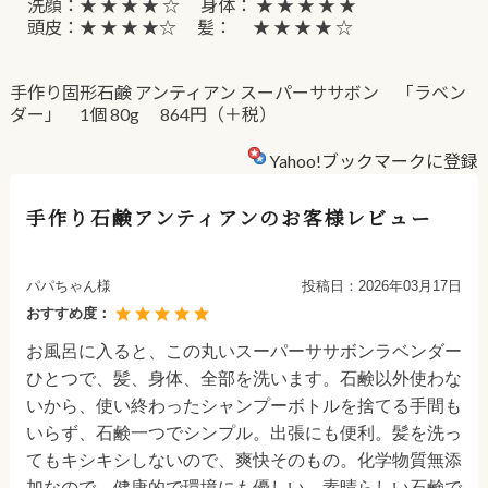
洗顔：★ ★ ★ ★ ☆ 身体： ★ ★ ★ ★ ★
頭皮：★ ★ ★ ★☆ 髪： ★ ★ ★ ★ ☆
手作り固形石鹸 アンティアン スーパーササボン 「ラベン
ダー」 1個 80g 864円（＋税）
Yahoo!ブックマークに登録
手作り石鹸アンティアンのお客様レビュー
パパちゃん様
投稿日：
2026年03月17日
おすすめ度：
お風呂に入ると、この丸いスーパーササボンラベンダー
ひとつで、髪、身体、全部を洗います。石鹸以外使わな
いから、使い終わったシャンプーボトルを捨てる手間も
いらず、石鹸一つでシンプル。出張にも便利。髪を洗っ
てもキシキシしないので、爽快そのもの。化学物質無添
加なので、健康的で環境にも優しい。素晴らしい石鹸で