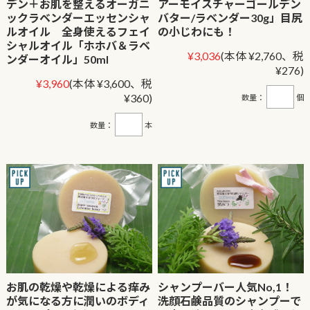
デン＋お肌を整えるオーガニ
アーモイスチャーゴールデン
ックラベンダーエッセンシャ
バター/ラベンダー30g」目尻
ルオイル 全身使えるフェイ
の小じわにも！
シャルオイル「ホホバ＆ラベ
¥3,036
(本体 ¥2,760、税
ンダーオイル」50ml
¥276)
¥3,960
(本体 ¥3,600、税
¥360)
数量：
個
数量：
本
お肌の乾燥や乾燥による痒み
シャンプーバー人気No,1！
が気になる方に潤いのボディ
洗顔石鹸品質のシャンプーで