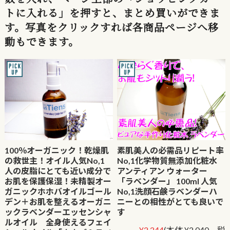
トに入れる」を押すと、まとめ買いができま
す。写真をクリックすれば各商品ページへ移
動もできます。
100％オーガニック！乾燥肌
素肌美人の必需品リピート率
の救世主！オイル人気No,1
No,1化学物質無添加化粧水
人の皮脂にとても近い成分で
アンティアン ウォーター
お肌を保護保湿！未精製オー
「ラベンダー」 100ml 人気
ガニックホホバオイルゴール
No,1洗顔石鹸ラベンダーハ
デン＋お肌を整えるオーガニ
ニーとの相性がとても良いで
ックラベンダーエッセンシャ
す
ルオイル 全身使えるフェイ
¥2,244
(本体 ¥2,040、税