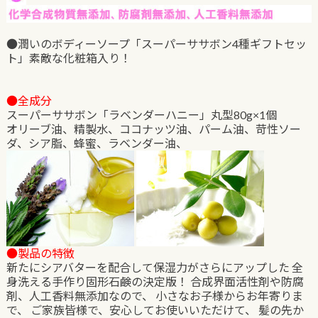
●潤いのボディーソープ「スーパーササボン4種ギフトセッ
ト」素敵な化粧箱入り！
●全成分
スーパーササボン「ラベンダーハニー」丸型80g×1個
オリーブ油、精製水、ココナッツ油、パーム油、苛性ソー
ダ、シア脂、蜂蜜、ラベンダー油、
●製品の特徴
新たにシアバターを配合して保湿力がさらにアップした 全
身洗える手作り固形石鹸の決定版！ 合成界面活性剤や防腐
剤、人工香料無添加なので、 小さなお子様からお年寄りま
で、 ご家族皆様で、安心してお使いいただけて、 髪の先か