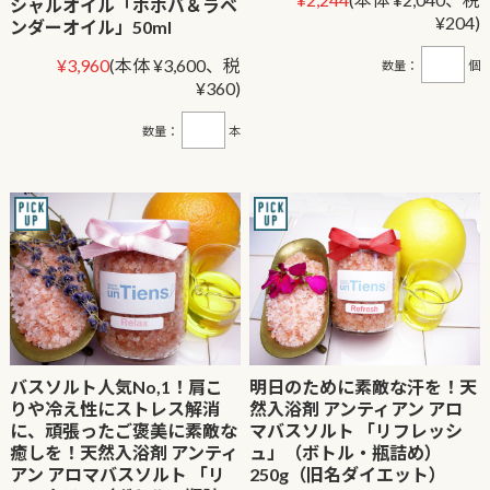
シャルオイル「ホホバ＆ラベ
¥204)
ンダーオイル」50ml
¥3,960
(本体 ¥3,600、税
数量：
個
¥360)
数量：
本
バスソルト人気No,1！肩こ
明日のために素敵な汗を！天
りや冷え性にストレス解消
然入浴剤 アンティアン アロ
に、頑張ったご褒美に素敵な
マバスソルト 「リフレッシ
癒しを！天然入浴剤 アンティ
ュ」（ボトル・瓶詰め）
アン アロマバスソルト 「リ
250g（旧名ダイエット）