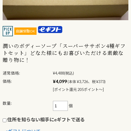
店舗受取OK
潤いのボディーソープ「スーパーササボン4種ギフ
トセット」どなた様にもお喜びいただける素敵な
贈り物に！
通常価格:
¥4,488
(税込)
¥4,099
価格:
(本体 ¥3,726、税 ¥373)
[ポイント還元 205ポイント〜]
数量:
個
住所を知らない相手にeギフトで送る