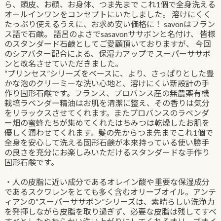
ら、頭皮、お顔、お身体、つま先まで これ1個で全身洗える
オールインワンをコンセプトにいたしました。 溶けにくく
たっぷり使えるうえに、お求め安い価格に！ savonはフラン
ス語で石鹸。 語呂のよさでsasavonササボンと名付け、 皆様
のスタンダード石鹸としてご愛顧頂いておりますが、 今回
のシアバター配合による、保湿力アップで スーパーササボ
ンと改名させていただきました。
“プリンセス”シリーズをベースに、より、さっぱりとした豊
かな泡のクリーミーな洗い心地と、溶けにくい新設計の手
作り固形石鹸です。フランス、プロバンス産の無農薬有機
栽培ラベンダー精油はお肌を清潔に整え、その香りは気分
をリラックスさせてくれます。またプロバンスのラベンダ
ー畑の蜜蜂たちが集めてくれたはちみつは乾燥したお肌を
優しく潤わせてくれます。髪の先からつま先までこれ1個で
全身を安心して洗える固形石鹸が本来持っている使い勝手
の良さを充分にお楽しみいただけるスタンダードな手作り
固形石鹸です。
・人の皮脂に近い成分であるオレイン酸や重要な保湿成分
であるスクワレンをとても多く含むオリーブオイル。アンテ
ィアンの“スーパーササボン”シリーズは、素晴らしい洗浄力
を発揮しながら皮脂を取り過ぎず、必要な皮脂は残してすべ