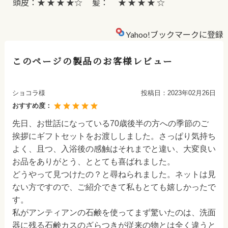
頭皮：★ ★ ★ ★☆ 髪： ★ ★ ★ ★ ☆
Yahoo!ブックマークに登録
このページの製品のお客様レビュー
ショコラ様
投稿日：
2023年02月26日
おすすめ度：
先日、お世話になっている70歳後半の方への季節のご
挨拶にギフトセットをお渡ししました。さっぱり気持ち
よく、且つ、入浴後の感触はそれまでと違い、大変良い
お品をありがとう、ととても喜ばれました。
どうやって見つけたの？と尋ねられました。ネットは見
ない方ですので、ご紹介できて私もとても嬉しかったで
す。
私がアンティアンの石鹸を使ってまず驚いたのは、洗面
器に残る石鹸カスのざらつきが従来の物とは全く違うと