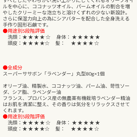
すべとしたやわらかい洗い上がりにしてくれるオリーブオイ
ルを中心に、ココナッツオイル、パームオイルの割合を増
やしたクリーミーな泡立ちと溶けくずれの少ない新設計。
さらに保湿力向上の為にシアバターを配合した全身洗える
手作り固形石鹸です。
●用途別5段階評価
洗顔：★ ★ ★ ★ ☆ 身体： ★ ★ ★ ★ ★
頭皮：★ ★ ★ ★☆ 髪： ★ ★ ★ ★ ☆
●全成分
スーパーササボン「ラベンダー」丸型80g×1個
オリーブ油、精製水、ココナッツ油、パーム油、苛性ソー
ダ、シア脂、ラベンダー油
フランス、プロバンス産の無農薬有機栽培ラベンダー精油
はお肌を清潔に整え、その香りは気分をリラックスさせて
くれます。
●用途別5段階評価
洗顔：★ ★ ★ ★ ☆ 身体： ★ ★ ★ ★ ★
頭皮：★ ★ ★ ★☆ 髪： ★ ★ ★ ★ ☆