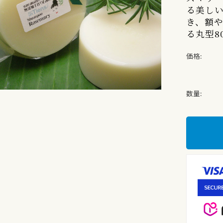
る美し
き、額
る丸型8
価格:
数量: