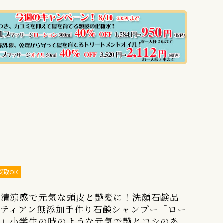
受取OK
た清涼感で元気な頭皮と艶髪に！洗顔石鹸品
ンティアン無添加手作り石鹸シャンプー「ロー
ー」小学生の時のような元気で艶とコシのあ