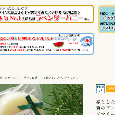
店アンティアン
手作り石鹸
石鹸シャンプーバー・リンス
店舗
凛とし
質のア
ズマリ