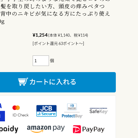
い髪を取り戻したい方、頭皮の痒みベタつ
や背中のニキビが気になる方にたっぷり使え
0g
¥1,254
(本体 ¥1,140、税 ¥114)
[ポイント還元 63ポイント〜]
個