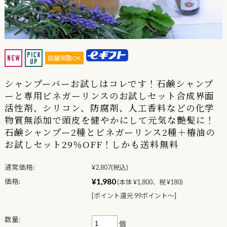
店舗受取OK
シャンプーバーお試しはコレです！石鹸シャンプ
ーと専用ビネガーリンスのお試しセット合成界面
活性剤、シリコン、防腐剤、人工香料などの化学
物質無添加で頭皮を健やかにして元気な艶髪に！
石鹸シャンプー2種とビネガーリンス2種＋椿油の
お試しセット29％OFF！しかも送料無料
通常価格:
¥2,807
(税込)
¥1,980
価格:
(本体 ¥1,800、税 ¥180)
[ポイント還元 99ポイント〜]
数量:
個