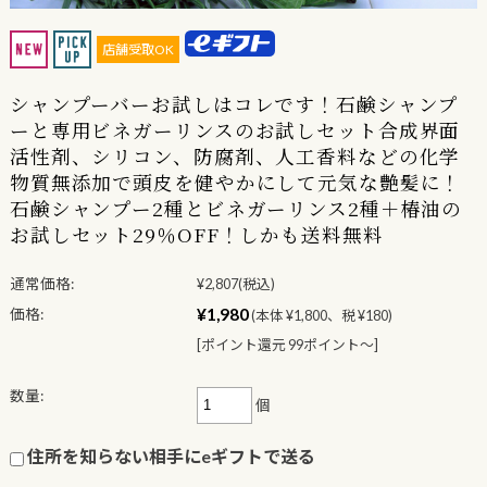
店舗受取OK
シャンプーバーお試しはコレです！石鹸シャンプ
ーと専用ビネガーリンスのお試しセット合成界面
活性剤、シリコン、防腐剤、人工香料などの化学
物質無添加で頭皮を健やかにして元気な艶髪に！
石鹸シャンプー2種とビネガーリンス2種＋椿油の
お試しセット29％OFF！しかも送料無料
通常価格:
¥2,807
(税込)
¥1,980
価格:
(本体 ¥1,800、税 ¥180)
[ポイント還元 99ポイント〜]
数量:
個
住所を知らない相手にeギフトで送る