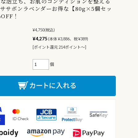
ーな泡立ち、お肌のコンディションを整える
ササボンラベンダーお得な【80g×5個セッ
％OFF！
¥4,750
(税込)
¥4,275
(本体 ¥3,886、税 ¥389)
[ポイント還元 214ポイント〜]
個