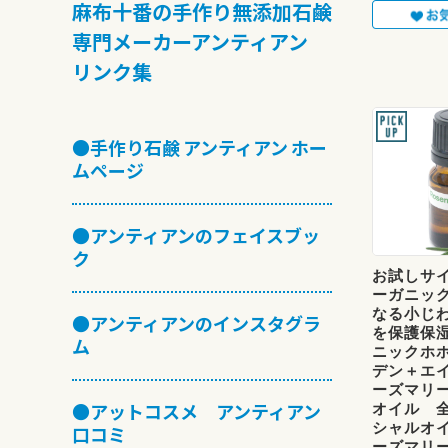
麻布十番の手作り無添加石鹸
専門メーカーアンティアン
リンク集
●手作り石鹸 アンティアン ホー
ムページ
●アンティアンのフェイスブッ
ク
お試しサイズ
ーガニッ
なる小じ
●アンティアンのインスタグラ
を保護保
ム
ニックホ
デン＋エ
ーズマリ
オイル 
●アットコスメ アンティアン
シャルオ
口コミ
ーズマリー