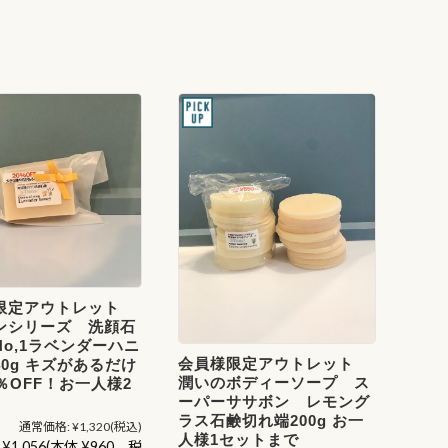
限定アウトレット
ンシリーズ 洗顔石
o,1ラベンダーハニ
会員様限定アウトレット
0g キズがあるだけ
潤いのボディーソープ ス
％OFF！お一人様2
ーパーササボン レモング
ラス石鹸切れ端200g お一
通常価格:
¥1,320
(税込)
人様1セットまで
¥1,056
(本体 ¥960、税