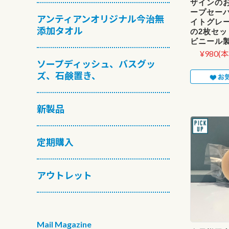
ザインの
ープセー
アンティアンオリジナル今治無
イトグレー
添加タオル
の2枚セ
ビニール製
¥980
(本
ソープディッシュ、バスグッ
ズ、石鹸置き、
新製品
定期購入
アウトレット
Mail Magazine