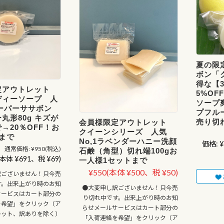
夏の限
ボン「
得な【
定アウトレット
5%O
ディーソープ 人
ソープ
スーパーササボン
プフル
丸形80g キズが
売り切
会員様限定アウトレット
→20％OFF！お
クイーンシリーズ 人気
まで
No,1ラベンダーハニー洗顔
価格:
¥
通常価格:
¥950
(税込)
石鹸（角型）切れ端100gお
(本体 ¥691、税 ¥69)
一人様1セットまで
¥550
(本体 ¥500、税 ¥50)
訳ございません！只今売
す。出来上がり時のお知
●大変申し訳ございません！只今売
サービスはカート部分の
り切れ中です。出来上がり時のお知
を希望」をクリック（ア
らせメールサービスはカート部分の
レット、訳ありを除く）
「入荷連絡を希望」をクリック（ア