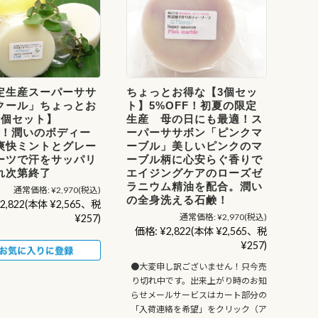
定生産スーパーササ
ちょっとお得な【3個セッ
クール」ちょっとお
ト】5%OFF！初夏の限定
3個セット】
生産 母の日にも最適！ス
FF！潤いのボディー
ーパーササボン「ピンクマ
爽快ミントとグレー
ーブル」美しいピンクのマ
ーツで汗をサッパリ
ーブル柄に心安らぐ香りで
れ次第終了
エイジングケアのローズゼ
ラニウム精油を配合。潤い
通常価格:
¥2,970
(税込)
の全身洗える石鹸！
2,822
(本体 ¥2,565、税
通常価格:
¥2,970
(税込)
¥257)
価格:
¥2,822
(本体 ¥2,565、税
¥257)
●大変申し訳ございません！只今売
り切れ中です。出来上がり時のお知
らせメールサービスはカート部分の
「入荷連絡を希望」をクリック（ア