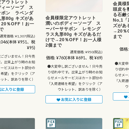
定アウトレット
会員様
ディーソープ ス
頭皮を
サボン ラベンダ
る石鹸
会員様限定アウトレット
形80g キズがあ
No,1
潤いのボディーソープ ス
20％OFF！お一
ズがあ
ーパーササボン レモング
で
→20％
ラス丸形80g キズがあるだ
まで
通常価格:
¥1,307
(税込)
けで→20％OFF！お一人様
,046
(本体 ¥951、税
2個まで
¥95)
価格:
通常価格:
¥950
(税込)
訳ございません！只今売
価格:
¥760
(本体 ¥691、税 ¥69)
す。出来上がり時のお知
●大変申
●大変申し訳ございません！只今売
サービスはカート部分の
り切れ中
り切れ中です。出来上がり時のお知
を希望」をクリック（ア
らせメー
らせメールサービスはカート部分の
レット、訳ありを除く）
「入荷連
「入荷連絡を希望」をクリック（ア
ウ
ウトレット、訳ありを除く）