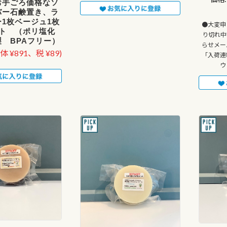
お手ごろ価格なソ
バー石鹸置き、ラ
1枚ベージュ1枚
●大変申
ット （ポリ塩化
り切れ中
 BPAフリー）
らせメー
体 ¥891、税 ¥89)
「入荷連
ウ