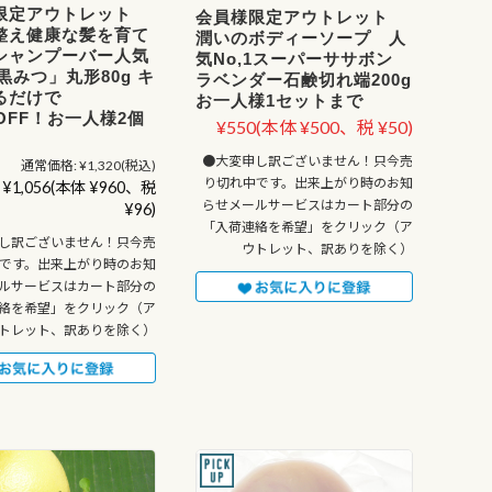
限定アウトレット
会員様限定アウトレット
整え健康な髪を育て
潤いのボディーソープ 人
シャンプーバー人気
気No,1スーパーササボン
「黒みつ」丸形80g キ
ラベンダー石鹸切れ端200g
るだけで
お一人様1セットまで
OFF！お一人様2個
¥550
(本体 ¥500、税 ¥50)
●大変申し訳ございません！只今売
通常価格:
¥1,320
(税込)
り切れ中です。出来上がり時のお知
¥1,056
(本体 ¥960、税
らせメールサービスはカート部分の
¥96)
「入荷連絡を希望」をクリック（ア
し訳ございません！只今売
ウトレット、訳ありを除く）
です。出来上がり時のお知
ルサービスはカート部分の
絡を希望」をクリック（ア
トレット、訳ありを除く）