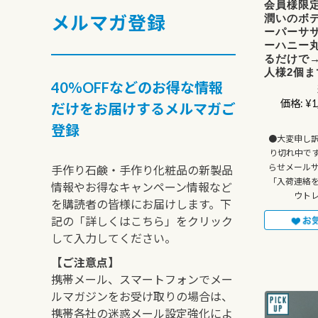
会員様限
メルマガ登録
潤いのボ
ーパーサ
ーハニー丸
るだけで→
人様2個ま
40％OFFなどのお得な情報
価格:
¥1
だけをお届けするメルマガご
登録
●大変申し
り切れ中で
らせメール
手作り石鹸・手作り化粧品の新製品
「入荷連絡
情報やお得なキャンペーン情報など
ウト
を購読者の皆様にお届けします。下
記の「詳しくはこちら」をクリック
して入力してください。
【ご注意点】
携帯メール、スマートフォンでメー
ルマガジンをお受け取りの場合は、
携帯各社の迷惑メール設定強化によ