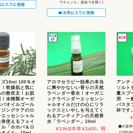
ウトレット、訳ありを除く）
10ml 100％オ
アロマセラピー効果の本当
アンテ
ク！乾燥肌と気に
に爽やかないい香りの天然
ソルト
わの救世主！お肌
ラベンダー香水！オーガニ
量スプ
湿！未精製オーガ
ックラベンダーエッセンシ
用 一
ホバオイルゴール
ャルオイルだけの心にリラ
バスタ
イジングケアのロ
ックスといやしを与えてく
杯です
ーエッセンシャル
れるアンティアンの天然香
¥
全身使えるフェイ
水「ラベンダー」10ml
●大変申
イル「ホホバ＆ロ
¥3,960
(本体 ¥3,600、税
オイル」10ml
り切れ中