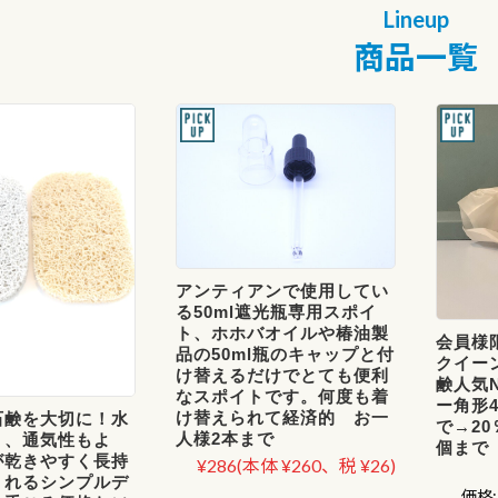
商品一覧
アンティアンで使用してい
る50ml遮光瓶専用スポイ
ト、ホホバオイルや椿油製
会員様
品の50ml瓶のキャップと付
クイー
け替えるだけでとても便利
鹸人気N
なスポイトです。何度も着
ー角形4
け替えられて経済的 お一
石鹸を大切に！水
で→20
人様2本まで
く、通気性もよ
個まで
が乾きやすく長持
¥286
(本体 ¥260、税 ¥26)
くれるシンプルデ
価格: