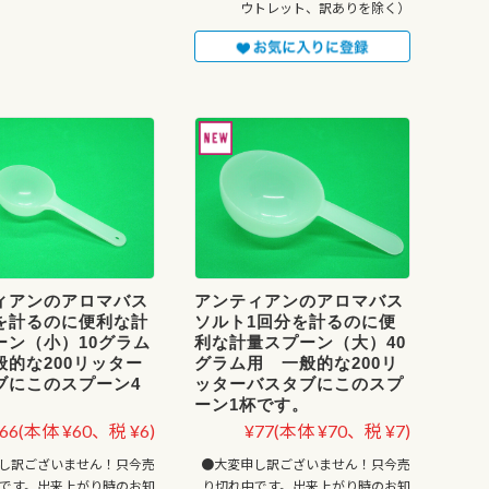
ウトレット、訳ありを除く）
ィアンのアロマバス
アンティアンのアロマバス
を計るのに便利な計
ソルト1回分を計るのに便
ーン（小）10グラム
利な計量スプーン（大）40
般的な200リッター
グラム用 一般的な200リ
ブにこのスプーン4
ッターバスタブにこのスプ
。
ーン1杯です。
66
(本体 ¥60、税 ¥6)
¥77
(本体 ¥70、税 ¥7)
し訳ございません！只今売
●大変申し訳ございません！只今売
です。出来上がり時のお知
り切れ中です。出来上がり時のお知