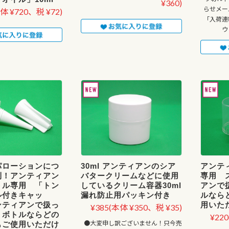
¥360)
らせメー
体 ¥720、税 ¥72)
「入荷連
ウ
パローションにつ
30ml アンティアンのシア
アンテ
利！アンティアン
バタークリームなどに使用
専用 
トル専用 「トン
しているクリーム容器30ml
アンで
ル付きキャッ
漏れ防止用パッキン付き
ルなら
ンティアンで扱っ
用いた
¥385
(本体 ¥350、税 ¥35)
リボトルならどの
¥220
●大変申し訳ございません！只今売
もご使用いただけ