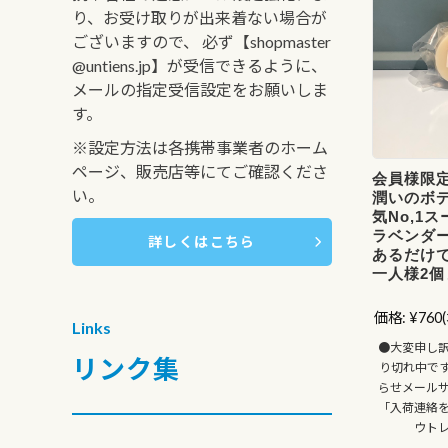
り、お受け取りが出来着ない場合が
ございますので、 必ず【shopmaster
@untiens.jp】が受信できるように、
メールの指定受信設定をお願いしま
す。
※設定方法は各携帯事業者のホーム
ページ、販売店等にてご確認くださ
会員様限
い。
潤いのボ
気No,1
ラベンダー
詳しくはこちら
あるだけで
一人様2個
価格:
¥760
Links
●大変申し
リンク集
り切れ中で
らせメール
「入荷連絡
ウト