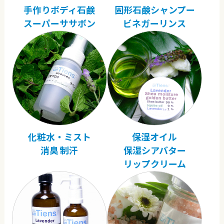
手作りボディ石鹸
固形石鹸シャンプー
スーパーササボン
ビネガーリンス
化粧水・ミスト
保湿オイル
消臭 制汗
保湿シアバター
リップクリーム