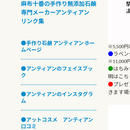
麻布十番の手作り無添加石鹸
専門メーカーアンティアン
リンク集
●手作り石鹸 アンティアン ホー
※5,50
ムページ
●
ラベン
※11,0
●
はちみ
●アンティアンのフェイスブッ
ク
明はこち
●
プレゼ
きます場
●アンティアンのインスタグラ
ム
●アットコスメ アンティアン
口コミ