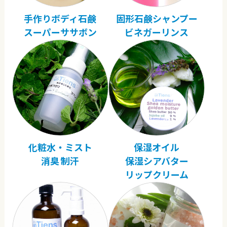
手作りボディ石鹸
固形石鹸シャンプー
スーパーササボン
ビネガーリンス
化粧水・ミスト
保湿オイル
消臭 制汗
保湿シアバター
リップクリーム