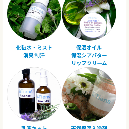
化粧水・ミスト
保湿オイル
消臭 制汗
保湿シアバター
リップクリーム
乳液キット
天然保湿入浴剤