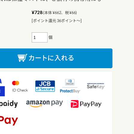
¥728
(本体 ¥662、税 ¥66)
[ポイント還元 36ポイント〜]
個