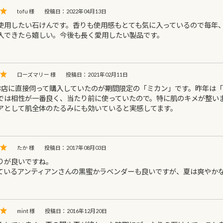
tofu 様
投稿日：2022年04月13日
使用したい石けんです。香りも使用感もとても気に入っているので毎年
入できたら嬉しい。今後も長く愛用したい製品です。
ローズマリー 様
投稿日：2021年02月11日
お店に直接伺って購入していたのが期間限定の「ミカン」です。昨年は
では相性が一番良く、当たり前に使っていたので。特に肌のキメが整い
アとして肌全体のたるみにも効いていると実感してます。
たか 様
投稿日：2017年08月03日
りが良いですね。
ているアンティアンさんの黒蜜かラベンダーも良いですが、夏は爽やか
mint 様
投稿日：2016年12月20日