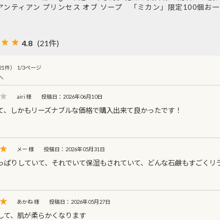
アンティアン プリンセス オブ ソープ 「ミカン」限定100個お
4.8
(21件)
1件） 1/3ページ
へ
airi 様
投稿日：2026年06月10日
て、しかもリーズナブルな価格で購入出来て良かったです！
メー 様
投稿日：2026年05月31日
っぱりしていて、それでいて保湿もされていて、どんな石鹸もすごくリ
あかね 様
投稿日：2026年05月27日
して、肌が柔らかくなります