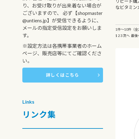
リピート購
り、お受け取りが出来着ない場合が
なビタミン
ございますので、 必ず【shopmaster
@untiens.jp】が受信できるように、
メールの指定受信設定をお願いしま
1件～10件（全2
す。
1
2
3
次へ
最後
※設定方法は各携帯事業者のホーム
ページ、販売店等にてご確認くださ
い。
詳しくはこちら
Links
リンク集