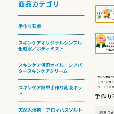
商品カテゴリ
手作り石鹸
スキンケアオリジナルシンプル
化粧水／ボディミスト
スキンケア保湿オイル／シアバ
タースキンケアクリーム
手作り石鹸専門
手作り石鹸ア
スキンケア簡単手作り乳液キッ
プリンセス 
ト
手作り
天然入浴剤／アロマバスソルト
訳あり