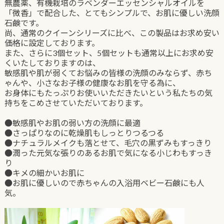
無農薬、有機栽培のラベンダーエッセンシャルオイルを
「微香」で配合した、とてもシンプルで、お肌に優しい洗顔
石鹸です。
尚、通常のクイーンシリーズに比べ、この製品はお求め安い
価格に設定しております。
また、さらに3個セット、5個セットも通常以上にお求め安
くいたしておりますのは、
敏感肌や肌が弱くてお悩みの皆様の洗顔のみならず、赤ち
ゃんや、小さなお子様の健康なお肌を守る為に、
お身体にもたっぷりお使いいただきたいという私たちの気
持ちをこめさせていただいております。
●敏感肌やお肌の弱い方の洗顔に最適
●さっぱりなのに乾燥肌もしっとりつるつる
●ナチュラルメイクも落とせて、毛穴の黒ずみもすっきり
●潤った元気な張りのあるお肌で気になる小じわもすっき
り
●キメの細かいお肌に
●お肌に優しいので赤ちゃんの入浴用ベビー石鹸にも人
気。