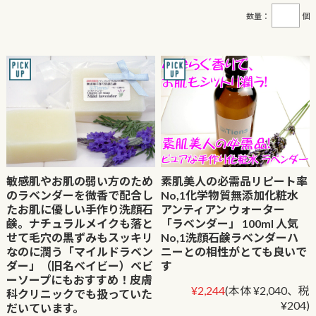
数量：
個
敏感肌やお肌の弱い方のため
素肌美人の必需品リピート率
のラベンダーを微香で配合し
No,1化学物質無添加化粧水
たお肌に優しい手作り洗顔石
アンティアン ウォーター
鹸。ナチュラルメイクも落と
「ラベンダー」 100ml 人気
せて毛穴の黒ずみもスッキリ
No,1洗顔石鹸ラベンダーハ
なのに潤う「マイルドラベン
ニーとの相性がとても良いで
ダー」（旧名ベイビー）ベビ
す
ーソープにもおすすめ！皮膚
¥2,244
(本体 ¥2,040、税
科クリニックでも扱っていた
¥204)
だいています。