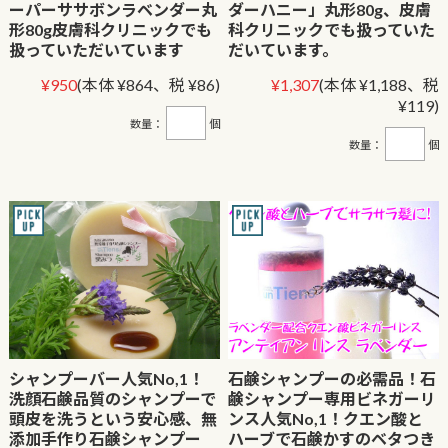
ーパーササボンラベンダー丸
ダーハニー」丸形80g、皮膚
形80g皮膚科クリニックでも
科クリニックでも扱っていた
扱っていただいています
だいています。
¥950
(本体 ¥864、税 ¥86)
¥1,307
(本体 ¥1,188、税
¥119)
数量：
個
数量：
個
シャンプーバー人気No,1！
石鹸シャンプーの必需品！石
洗顔石鹸品質のシャンプーで
鹸シャンプー専用ビネガーリ
頭皮を洗うという安心感、無
ンス人気No,1！クエン酸と
添加手作り石鹸シャンプー
ハーブで石鹸かすのベタつき