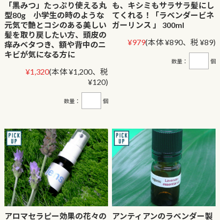
「黒みつ」たっぷり使える丸
も、キシミもサラサラ髪にし
型80g 小学生の時のような
てくれる！「ラベンダービネ
元気で艶とコシのある美しい
ガーリンス 」 300ml
髪を取り戻したい方、頭皮の
¥979
(本体 ¥890、税 ¥89)
痒みベタつき、額や背中のニ
キビが気になる方に
数量：
個
¥1,320
(本体 ¥1,200、税
¥120)
数量：
個
アロマセラピー効果の花々の
アンティアンのラベンダー製