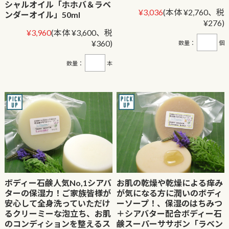
シャルオイル「ホホバ＆ラベ
¥3,036
(本体 ¥2,760、税
ンダーオイル」50ml
¥276)
¥3,960
(本体 ¥3,600、税
¥360)
数量：
個
数量：
本
ボディー石鹸人気No,1シアバ
お肌の乾燥や乾燥による痒み
ターの保湿力！ご家族皆様が
が気になる方に潤いのボディ
安心して全身洗っていただけ
ーソープ！、保湿のはちみつ
るクリーミーな泡立ち、お肌
＋シアバター配合ボディー石
のコンディションを整えるス
鹸スーパーササボン「ラベン