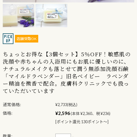
店舗受取OK
ちょっとお得な【3個セット】5％OFF！敏感肌の
洗顔や赤ちゃんの入浴用にもお肌に優しいのに、
ナチュラルメイクも落とせて潤う無添加洗顔石鹸
「マイルドラベンダー」旧名ベイビー ラベンダ
ー精油を微香で配合。皮膚科クリニックでも扱っ
ていただいています
通常価格:
¥2,733
(税込)
¥2,596
価格:
(本体 ¥2,360、税 ¥236)
[ポイント還元 130ポイント〜]
数量: