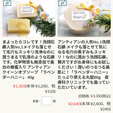
まよったらコレです！洗顔石
アンティアンの人気No,1洗顔
鹸人気No,1メイクも落とせ
石鹸 メイクも落とせて気に
て毛穴もスッキリ洗浄なのに
なる毛穴の黒ずみもスッキ
潤うまるで乳液のような石鹸
リ！なのに潤おう洗顔石鹸。
です。化学物質も無添加で美
贅沢ですがお身体にもお試し
白の蜂蜜入り アンティアン
ください！潤いのつるつる美
クイーンオブソープ 「ラベン
肌に！「ラベンダーハニー」
ダーハニー」 40g
たっぷり使える丸型80g 皮
膚科クリニックでも扱ってい
¥1,320
(本体 ¥1,200、税
ただいています。
¥120)
旧価格:
¥3,300
(税込)
数量：
個
¥2,640
(本体 ¥2,400、税
¥240)