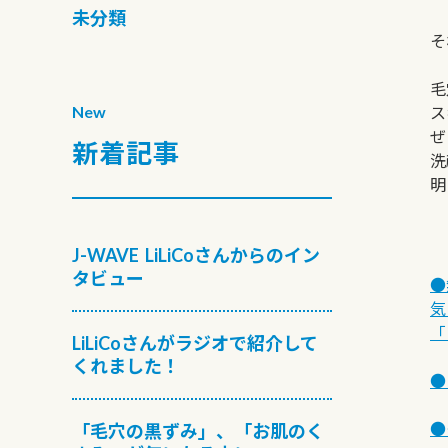
未分類
そ
毛
New
ス
ぜ
新着記事
洗
明
J-WAVE LiLiCoさんからのイン
タビュー
●
気
「
LiLiCoさんがラジオで紹介して
くれました！
●
●
「毛穴の黒ずみ」、「お肌のく