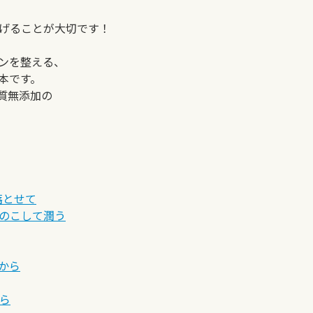
げることが大切です！
ンを整える、
本です。
質無添加の
落とせて
のこして潤う
らから
から