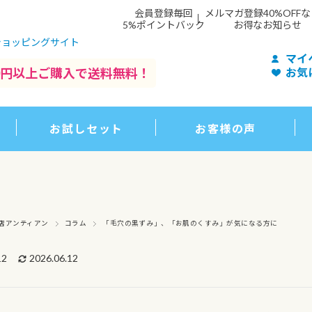
会員登録毎回
メルマガ登録40%OFF
5%ポイントバック
お得なお知らせ
ショッピングサイト
マイ
500円以上ご購入で送料無料！
お気
お試しセット
お客様の声
店アンティアン
コラム
「毛穴の黒ずみ」、「お肌のくすみ」が気になる方に
12
2026.06.12