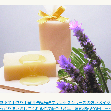
無添加手作り用途別洗顔石鹸プリンセスシリーズの強いメイク
っかり洗い流してくれる竹炭配合「漆黒」角形45g 600円（