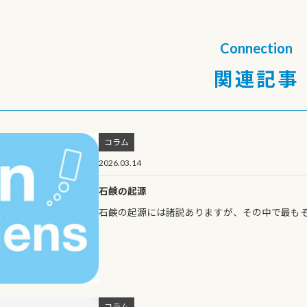
Connection
関連記事
コラム
2026.03.14
石鹸の起源
石鹸の起源には諸説ありますが、その中で最も
コラム