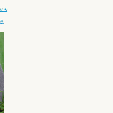
らから
から