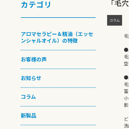
「毛穴
カテゴリ
コラム
アロマセラピー＆精油（エッセ
毛
ンシャルオイル）の特徴
●
毛
お客様の声
空
●
お知らせ
毛
富
コラム
小
影
新製品
ど
洗