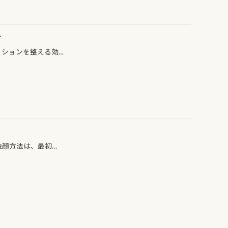
ト
ィションを整える効…
洗顔方法は、最初…