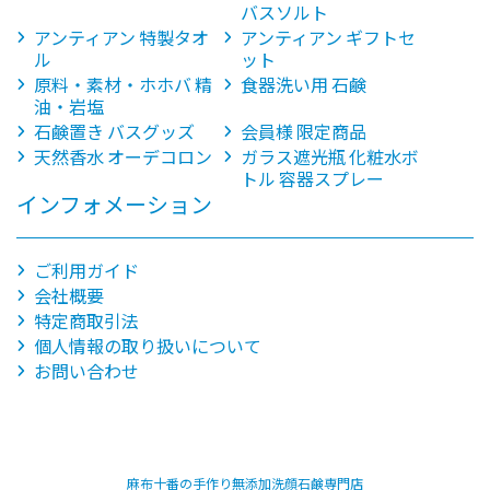
バスソルト
アンティアン 特製タオ
アンティアン ギフトセ
ル
ット
原料・素材・ホホバ 精
食器洗い用 石鹸
油・岩塩
石鹸置き バスグッズ
会員様 限定商品
天然香水 オーデコロン
ガラス遮光瓶 化粧水ボ
トル 容器スプレー
インフォメーション
ご利用ガイド
会社概要
特定商取引法
個人情報の取り扱いについて
お問い合わせ
麻布十番の手作り無添加洗顔石鹸専門店