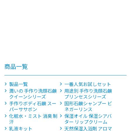
商品一覧
製品一覧
一番人気お試しセット
潤いの 手作り洗顔石鹸
用途別 手作り洗顔石鹸
クイーンシリーズ
プリンセスシリーズ
手作りボディ石鹸 スー
固形石鹸シャンプー ビ
パーササボン
ネガーリンス
化粧水・ミスト 消臭 制
保湿オイル 保湿シアバ
汗
ター リップクリーム
乳液キット
天然保湿入浴剤 アロマ