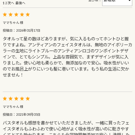
1
2
次へ
最後へ
ママちゃん 様
投稿日：2026年01月17日
タオルって星の数ほどありますが、気に入るものってホントひと握
りですよね。アンティアンのフェイスタオルは、無地のアイボリーカ
ラーの生地にライトブルーのアンティアンロゴのワンポイントデザ
インで、とてもシンプル。上品な雰囲気で、まずデザインが気に入
りました。使い心地も柔らかで、無添加なので安心。吸水性がいい
のでお風呂上がりにいつも髪に巻いています。もう私の生活に欠か
せません！
ママちゃん 様
投稿日：2021年09月05日
バスタオルも感想を書かせていただきましたが、一緒に買ったフェ
イスタオルもふわふわで使い心地がよく吸水性が高いのに乾きやす
くてとても助かります。こちらも化学物質無添加で安心！ 洗顔した