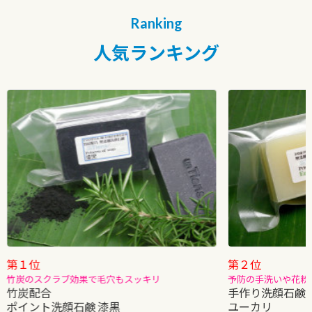
Ranking
人気ランキング
第１位
第２位
竹炭のスクラブ効果で毛穴もスッキリ
予防の手洗いや花粉
竹炭配合
手作り洗顔石鹸
ポイント洗顔石鹸 漆黒
ユーカリ