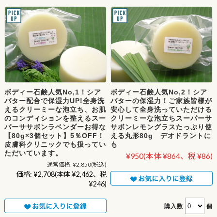
ボディー石鹸人気No,1！シア
ボディー石鹸人気No,2！シア
バター配合で保湿力UP!全身洗
バターの保湿力！ご家族皆様が
えるクリーミーな泡立ち、お肌
安心して全身洗っていただける
のコンディションを整えるスー
クリーミーな泡立ちスーパーサ
パーササボンラベンダーお得な
サボンレモングラスたっぷり使
【80g×3個セット】5％OFF！
える丸形80g デオドラントに
皮膚科クリニックでも扱ってい
も
ただいています。
¥950
(本体 ¥864、税 ¥86)
通常価格:
¥2,850
(税込)
価格:
¥2,708
(本体 ¥2,462、税
¥246)
購入数
個