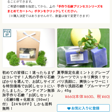
ることができます。
ご希望の個数を指定してから、上の
「手作り石鹸プリンセスシリーズを
まとめてカートへ」ボタンをクリックしてください。
（※購入決定ではありませんので、数量は後で変更できます）
初めての皆様に！迷ったらまず
夏季限定生産ミントとグレープ
はコレです！人気の手作り石鹸
フルーツでスッキリ爽快！サッ
ばかりを選んで、お試しサイズ
パリ洗顔に、爽快シャワーに！
を特別価格でお試しセットにい
手作り洗顔石鹸「ブルーマーブ
たしました。アンティアン無添
ル」45g
加手作り石鹸「お試しセット」
¥660
(本体 ¥600、税 ¥60)
（石鹸5種＋化粧水［50ml］
付）【24％OFF】しかも送料
無料！