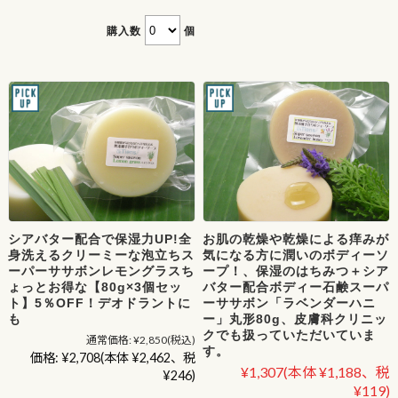
購入数
個
シアバター配合で保湿力UP!全
お肌の乾燥や乾燥による痒みが
身洗えるクリーミーな泡立ちス
気になる方に潤いのボディーソ
ーパーササボンレモングラスち
ープ！、保湿のはちみつ＋シア
ょっとお得な【80g×3個セッ
バター配合ボディー石鹸スーパ
ト】5％OFF！デオドラントに
ーササボン「ラベンダーハニ
も
ー」丸形80g、皮膚科クリニッ
クでも扱っていただいていま
通常価格:
¥2,850
(税込)
す。
価格:
¥2,708
(本体 ¥2,462、税
¥1,307
(本体 ¥1,188、税
¥246)
¥119)