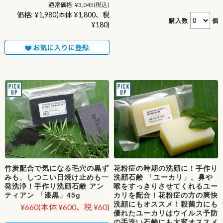
通常価格:
¥3,045
(税込)
価格:
¥1,980
(本体 ¥1,800、税
購入数
個
¥180)
竹炭配合で気になる毛穴の黒ず
花粉症の時期の洗顔に！手作り
みも、しつこい日焼け止めも一
洗顔石鹸 「ユーカリ」。鼻や
発洗浄！手作り洗顔石鹸 アン
喉をすっきりさせてくれるユー
ティアン 「漆黒」45g
カリを配合！花粉症の方の爽快
洗顔にもオススメ！殺菌力にも
¥660
(本体 ¥600、税 ¥60)
優れたユーカリはウイルス予防
の手洗い石鹸にも大変オススメ