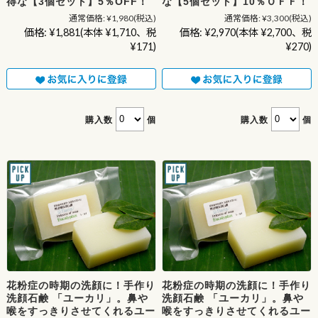
得な【3個セット】5％OFF！
な【5個セット】10％ＯＦＦ！
通常価格:
¥1,980
(税込)
通常価格:
¥3,300
(税込)
価格:
¥1,881
(本体 ¥1,710、税
価格:
¥2,970
(本体 ¥2,700、税
¥171)
¥270)
購入数
個
購入数
個
花粉症の時期の洗顔に！手作り
花粉症の時期の洗顔に！手作り
洗顔石鹸 「ユーカリ」。鼻や
洗顔石鹸 「ユーカリ」。鼻や
喉をすっきりさせてくれるユー
喉をすっきりさせてくれるユー