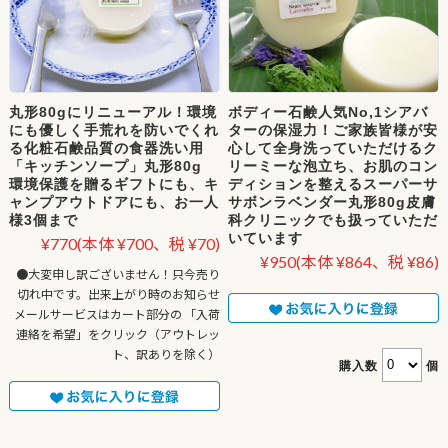
丸形80gにリニューアル！環境
ボディー石鹸人気No,1シアバ
にも優しく手荒れを防いでくれ
ターの保湿力！ご家族皆様が安
る化粧石鹸品質の食器洗い用
心して全身洗っていただけるク
「キッチンソープ」丸形80g
リーミーな泡立ち、お肌のコン
環境保護を贈るギフトにも、キ
ディションを整えるスーパーサ
ャンプアウトドアにも、お一人
サボンラベンダー丸形80g皮膚
様3個まで
科クリニックでも扱っていただ
いています
¥770
(本体 ¥700、税 ¥70)
¥950
(本体 ¥864、税 ¥86)
●大変申し訳ございません！只今売り
切れ中です。出来上がり時のお知らせ
メールサービスはカート部分の 「入荷
連絡を希望」をクリック（アウトレッ
ト、訳ありを除く）
購入数
個