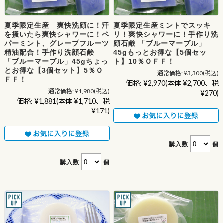
夏季限定生産 爽快洗顔に！汗
夏季限定生産ミントでスッキ
を掻いたら爽快シャワーに！ペ
リ！爽快シャワーに！手作り洗
パーミント、グレープフルーツ
顔石鹸 「ブルーマーブル」
精油配合！手作り洗顔石鹸
45gもっとお得な【5個セッ
「ブルーマーブル」45gちょっ
ト】10％ＯＦＦ！
とお得な【3個セット】5％Ｏ
通常価格:
¥3,300
(税込)
ＦＦ！
価格:
¥2,970
(本体 ¥2,700、税
通常価格:
¥1,980
(税込)
¥270)
価格:
¥1,881
(本体 ¥1,710、税
¥171)
購入数
個
購入数
個