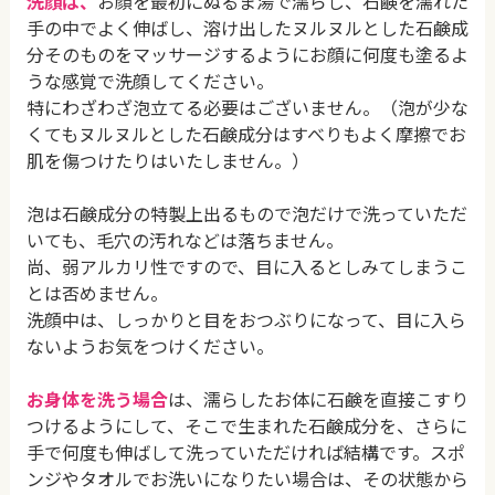
洗顔は、
お顔を最初にぬるま湯で濡らし、石鹸を濡れた
手の中でよく伸ばし、溶け出したヌルヌルとした石鹸成
分そのものをマッサージするようにお顔に何度も塗るよ
うな感覚で洗顔してください。
特にわざわざ泡立てる必要はございません。（泡が少な
くてもヌルヌルとした石鹸成分はすべりもよく摩擦でお
肌を傷つけたりはいたしません。）
泡は石鹸成分の特製上出るもので泡だけで洗っていただ
いても、毛穴の汚れなどは落ちません。
尚、弱アルカリ性ですので、目に入るとしみてしまうこ
とは否めません。
洗顔中は、しっかりと目をおつぶりになって、目に入ら
ないようお気をつけください。
お身体を洗う場合
は、濡らしたお体に石鹸を直接こすり
つけるようにして、そこで生まれた石鹸成分を、さらに
手で何度も伸ばして洗っていただければ結構です。スポ
ンジやタオルでお洗いになりたい場合は、その状態から